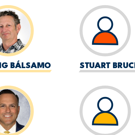
IG BÁLSAMO
STUART BRUC