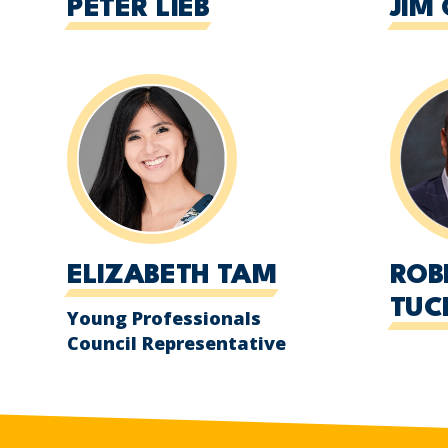
PETER LIEB
JIM 
ELIZABETH TAM
ROB
TU
Young Professionals
Council Representative