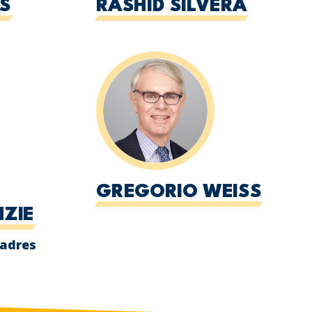
S
RASHID SILVERA
GREGORIO WEISS
ZIE
padres