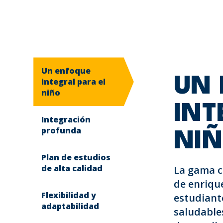
Un enfoque
UN
integral para el
niño
INT
Integración
profunda
NI
Plan de estudios
de alta calidad
La gama c
de enriqu
Flexibilidad y
estudiante
adaptabilidad
saludables