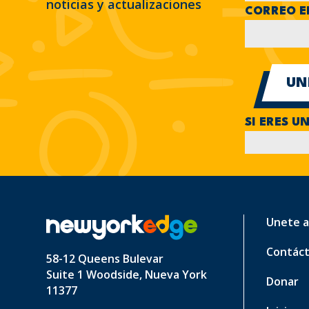
noticias y actualizaciones
CORREO E
SI ERES U
Unete a
Contác
58-12 Queens Bulevar
Suite 1 Woodside, Nueva York
Donar
11377