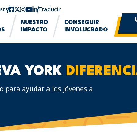
sts
Facebook
twitter-x
Instagram
YouTube
linkedin
Traducir
NUESTRO
CONSEGUIR
OS
IMPACTO
INVOLUCRADO
EVA YORK
DIFERENC
o para ayudar a los jóvenes a