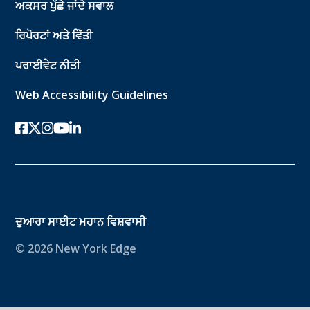
ਅਕਸਰ ਪੁੱਛੇ ਜਾਂਦੇ ਸਵਾਲ
ਰਿਪੋਰਟਾਂ ਅਤੇ ਵਿੱਤੀ
ਪਰਾਈਵੇਟ ਨੀਤੀ
Web Accessibility Guidelines
ਫੇਸਬੁੱਕ
ਟਵਿੱਟਰ-ਐਕਸ
instagram
youtube
ਲਿੰਕਡਇਨ
ਦੁਆਰਾ ਸਾਈਟ
ਮਹਾਨ ਵਿਸ਼ਵਾਸੀ
© 2026 New York Edge