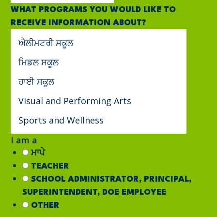
WHAT PROGRAMS YOU WOULD LIKE TO
RECEIVE INFORMATION ABOUT?
I am a
ਮਾਪੇ
TEACHER
SCHOOL ADMINISTRATOR, PRINCIPAL,
SUPERINTENDENT, DOE EMPLOYEE
OTHER