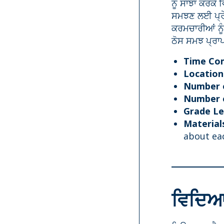
ਨੂੰ ਸਾਂਝਾ ਕਰਕ
ਸਮਝਣ ਲਈ ਪ੍ਰੇਰ
ਕਰਮਚਾਰੀਆਂ ਨੂੰ
ਠੋਸ ਸਮਝ ਪ੍ਰ
Time Co
Location
Number o
Number o
Grade Le
Material
about ea
ਵਿਦਿਆਰ