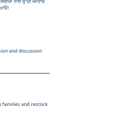
ਆਰਥੀਆਂ ਨਾਲ ਉੱਚੀ ਆਵਾਜ਼
 ਆਓ!
ion and discussion
o families and restock