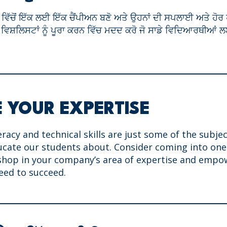
ਂ ਵਿੱਚੋਂ ਇੱਕ ਲਈ ਇੱਕ ਚੈਂਪੀਅਨ ਬਣੋ ਅਤੇ ਉਹਨਾਂ ਦੀ ਸਪਲਾਈ ਅਤੇ ਹ
ਵਿਸ਼ਲਿਸਟਾਂ ਨੂੰ ਪੂਰਾ ਕਰਨ ਵਿੱਚ ਮਦਦ ਕਰੋ ਜੋ ਸਾਡੇ ਵਿਦਿਆਰਥੀਆਂ ਲਈ
 YOUR EXPERTISE
teracy and technical skills are just some of the subje
ucate our students about. Consider coming into on
shop in your company’s area of expertise and
empow
need to succeed.