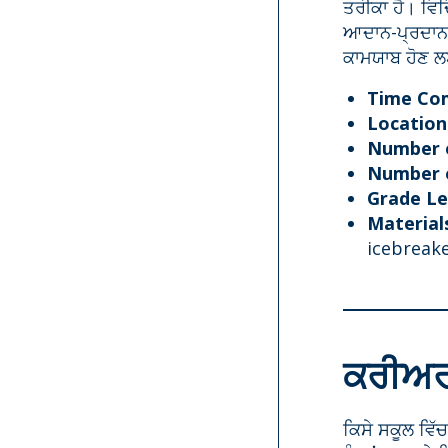
ਤਰੀਕਾ ਹੈ। ਵਿ
ਆਦਾਨ-ਪ੍ਰਦਾਨ 
ਕਾਮਯਾਬ ਹੋਣ ਲ
Time Co
Location
Number o
Number o
Grade Le
Material
icebreake
ਕਰੀਅਰ 
ਕਿਸੇ ਸਕੂਲ ਵਿ