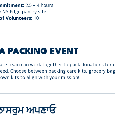
mmitment:
2.5 – 4 hours
:
NY Edge pantry site
f Volunteers:
10+
A PACKING EVENT
ate team can work together to pack donations for 
 need. Choose between packing care kits, grocery b
own kits to align with your mission!
ਲਾਸਰੂਮ ਅਪਣਾਓ