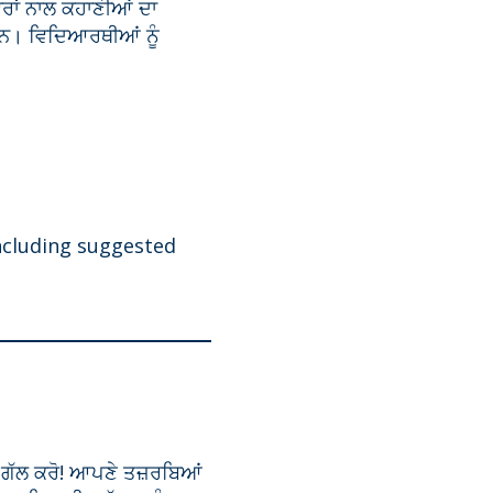
ਰਾਂ ਨਾਲ ਕਹਾਣੀਆਂ ਦਾ
ਹਨ। ਵਿਦਿਆਰਥੀਆਂ ਨੂੰ
ncluding suggested
ਗੱਲ ਕਰੋ! ਆਪਣੇ ਤਜ਼ਰਬਿਆਂ