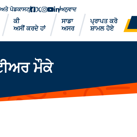
ਂ ਅਤੇ ਪੋਡਕਾਸਟ
ਫੇਸਬੁੱਕ
ਟਵਿੱਟਰ-ਐਕਸ
instagram
youtube
ਲਿੰਕਡਇਨ
ਅਨੁਵਾਦ
ਕੀ
ਸਾਡਾ
ਪ੍ਰਾਪਤ ਕਰੋ
ਅਸੀਂ ਕਰਦੇ ਹਾਂ
ਅਸਰ
ਸ਼ਾਮਲ ਹੋਏ
ੀਅਰ ਮੌਕੇ