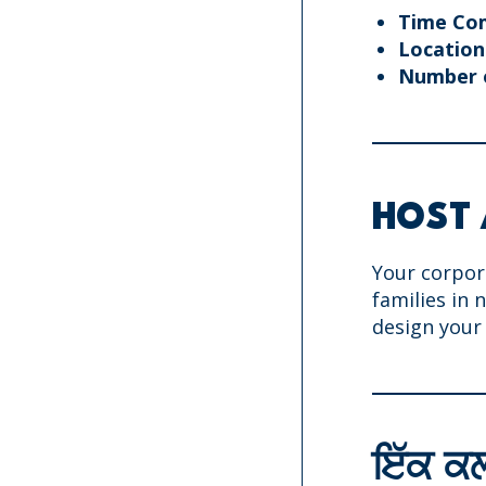
Time Co
Location
Number o
HOST 
Your corpor
families in
design your 
ਇੱਕ ਕ