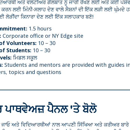
ਦਿਆਰਥੀ ਅਤੇ ਵਲੰਟੀਅਰ ਗੱਲਬਾਤ ਨੂੰ ਜਾਰੀ ਰੱਖਣ ਲਈ ਅਤੇ ਕਈ ਪੇਸ਼ੇਵ
ਕਰਨ ਲਈ ਮਿੰਨੀ-ਸਲਾਹ ਦੇਣ ਵਾਲੇ ਸੈਸ਼ਨਾਂ ਦੀ ਇੱਕ ਲੜੀ ਲਈ ਘੁੰਮਦੇ 
ਈ ਲੋੜੀਂਦਾ ਕਿਨਾਰਾ ਦੇਣ ਲਈ ਇੱਕ ਸਲਾਹਕਾਰ ਬਣੋ!
mmitment:
1.5 hours
:
Corporate office or NY Edge site
f Volunteers:
10 – 30
f Students:
10 – 30
vels:
ਮਿਡਲ ਸਕੂਲ
s:
Students and mentors are provided with guides i
rs, topics and questions
ਪਾਥਵੇਅਜ਼ ਪੈਨਲ 'ਤੇ ਬੋਲੋ
ੱਚ ਜਾਓ ਅਤੇ ਵਿਦਿਆਰਥੀਆਂ ਨਾਲ ਆਪਣੀ ਸਿੱਖਿਆ ਅਤੇ ਕਰੀਅਰ ਬਾਰੇ 