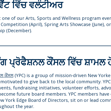
ੈਂਟ ਵਿੱਚ ਵਲੰਟੀਅਰ
t one of our Arts, Sports and Wellness program even
Competition (April), Spring Arts Showcase (June), or
ip (December).
ਗ ਪ੍ਰੋਫੈਸ਼ਨਲ ਕੌਂਸਲ ਵਿੱਚ ਸ਼ਾਮਲ ਹ
ਨਲ ਕੌਂਸਲ
(YPC) is a group of mission-driven New Yorker
s motivated to give back to the local community. YPC
vents, fundraising initiatives, volunteer efforts, ad
 become future board members. YPC members have 
w York Edge Board of Directors, sit on or lead com
ughout the year.