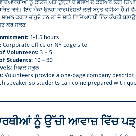
ੇ ਵਿਦਿਆਰਥੀਆਂ ਨੂੰ ਕਾਲਜ ਅਤੇ ਉਨ੍ਹਾਂ ਦੇ ਭਵਿੱਖ ਦੇ ਕਰੀਅਰ ਲਈ ਤਿਆ
ਿਤ ਕਰੋ। ਇਹ ਮੌਕਾ ਉਨ੍ਹਾਂ ਕਾਰਪੋਰੇਸ਼ਨਾਂ ਲਈ ਬਹੁਤ ਵਧੀਆ ਹੈ ਜੋ ਵੱਖ-
 ਸ਼ਾਮਲ ਕਰਨਾ ਚਾਹੁੰਦੇ ਹਨ ਤਾਂ ਜੋ ਸਾਡੇ ਵਿਦਿਆਰਥੀ ਇੱਕ ਕੰਪਨੀ ਬਣਾਉਣ
ਾਪਤ ਕਰ ਸਕਣ।
mmitment:
1-1.5 hours
:
Corporate office or NY Edge site
f Volunteers:
3 – 5
f Students:
10 – 30
vels:
ਮਿਡਲ ਸਕੂਲ
s:
Volunteers provide a one-page company descripti
ch speaker so students can come prepared with que
ਥੀਆਂ ਨੂੰ ਉੱਚੀ ਆਵਾਜ਼ ਵਿੱਚ ਪੜ੍