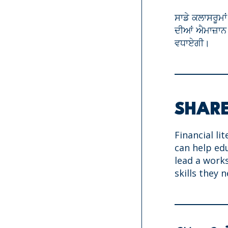
ਸਾਡੇ ਕਲਾਸਰੂਮਾ
ਦੀਆਂ ਐਮਾਜ਼ਾਨ 
ਵਧਾਏਗੀ।
SHARE
Financial li
can help ed
lead a work
skills they 