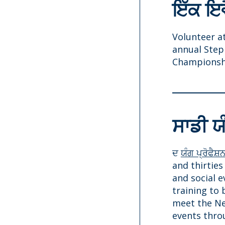
ਇੱਕ ਇਵ
Volunteer a
annual Step 
Championsh
ਸਾਡੀ ਯੰ
ਦ
ਯੰਗ ਪ੍ਰੋਫੈਸ਼
and thirtie
and social e
training to
meet the Ne
events thro