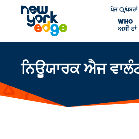
ਮੁੱਖ ਸਮੱਗਰੀ ਤੇ ਜਾਓ
ਖੋਜ
ਖ਼ਬਰਾ
WHO
ਅਸੀਂ ਹਾਂ
ਨਿਊਯਾਰਕ ਐਜ ਵਾਲੰਟ