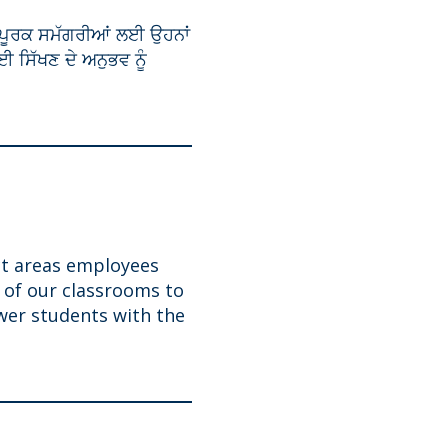
ੋਰ ਪੂਰਕ ਸਮੱਗਰੀਆਂ ਲਈ ਉਹਨਾਂ
 ਸਿੱਖਣ ਦੇ ਅਨੁਭਵ ਨੂੰ
ct areas
employees
e
of our classrooms to
er students with the