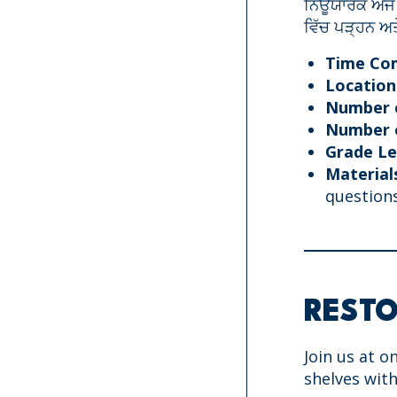
ਨਿਊਯਾਰਕ ਐਜ ਵ
ਵਿੱਚ ਪੜ੍ਹਨ ਅ
Time Co
Location
Number o
Number o
Grade Le
Material
questions
RESTO
Join us at o
shelves with