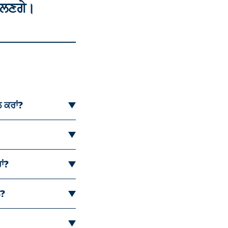
ਮਿਲਣਗੇ।
 ਕਰਾਂ?
ਾਂ?
ਨ?