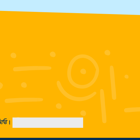
ਡ ਦਿਓ।