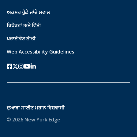
ਅਕਸਰ ਪੁੱਛੇ ਜਾਂਦੇ ਸਵਾਲ
ਰਿਪੋਰਟਾਂ ਅਤੇ ਵਿੱਤੀ
ਪਰਾਈਵੇਟ ਨੀਤੀ
Web Accessibility Guidelines
ਫੇਸਬੁੱਕ
ਟਵਿੱਟਰ-ਐਕਸ
instagram
youtube
ਲਿੰਕਡਇਨ
ਦੁਆਰਾ ਸਾਈਟ
ਮਹਾਨ ਵਿਸ਼ਵਾਸੀ
© 2026 New York Edge