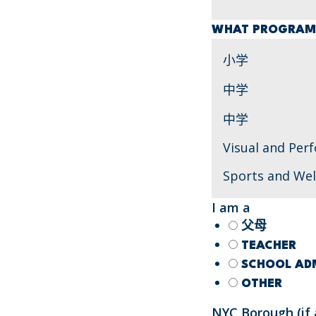
WHAT PROGRAMS
I am a
父母
TEACHER
SCHOOL ADM
OTHER
NYC Borough (if 