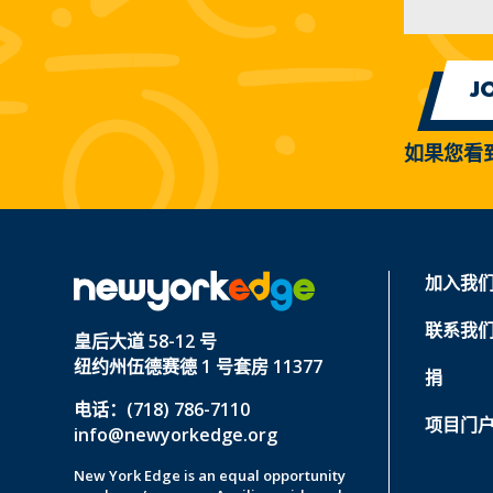
如果您看
加入我
联系我
皇后大道 58-12 号
纽约州伍德赛德 1 号套房 11377
捐
电话：(718) 786-7110
项目门
info@newyorkedge.org
New York Edge is an equal opportunity