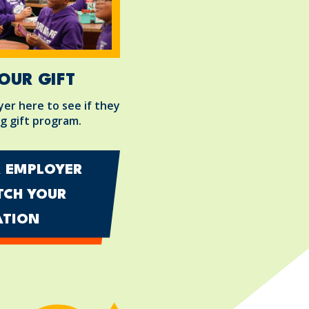
OUR GIFT
er here to see if they
g gift program.
R EMPLOYER
TCH YOUR
TION