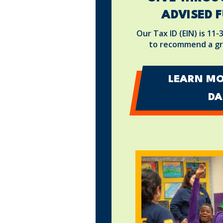
ADVISED F
Our Tax ID (EIN) is 11-
to recommend a gr
LEARN MO
DA