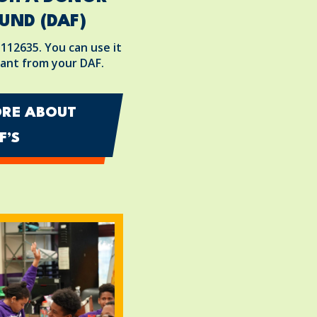
UND (DAF)
3112635. You can use it
ant from your DAF.
RE ABOUT
F’S