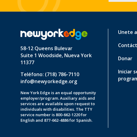
Unete a
Contác
58-12 Queens Bulevar
Suite 1 Woodside, Nueva York
Donar
11377
Iniciar 
Teléfono: (718) 786-7110
progra
info@newyorkedge.org
New York Edge is an equal opportunity
employer/program. Auxiliary aids and
services are available upon request to
individuals with disabilities. The TTY
service number is 800-662-1220 for
English and 877-662-4886 for Spanish.