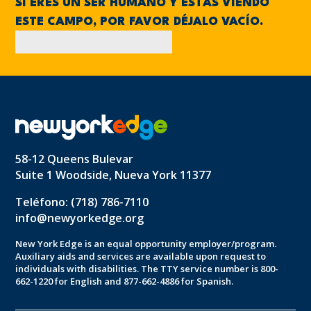
SI ERES UN SER HUMANO Y ESTÁS VIENDO
ESTE CAMPO, POR FAVOR DÉJALO VACÍO.
58-12 Queens Bulevar
Suite 1 Woodside, Nueva York 11377
Teléfono: (718) 786-7110
info@newyorkedge.org
New York Edge is an equal opportunity employer/program.
Auxiliary aids and services are available upon request to
individuals with disabilities. The TTY service number is 800-
662-1220 for English and 877-662-4886 for Spanish.