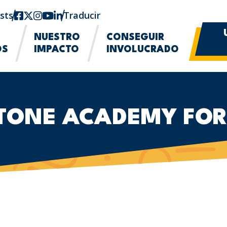
sts
Facebook
twitter-x
Instagram
YouTube
linkedin
Traducir
NUESTRO
CONSEGUIR
OS
IMPACTO
INVOLUCRADO
TONE ACADEMY FOR