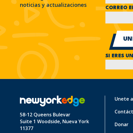
noticias y actualizaciones
CORREO E
SI ERES U
Unete a
Contác
58-12 Queens Bulevar
Suite 1 Woodside, Nueva York
Donar
11377