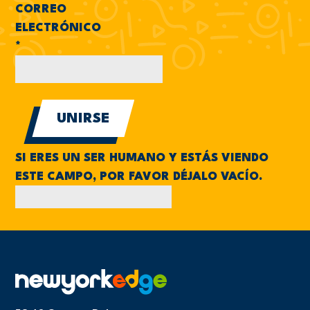
CORREO
ELECTRÓNICO
*
SI ERES UN SER HUMANO Y ESTÁS VIENDO
ESTE CAMPO, POR FAVOR DÉJALO VACÍO.