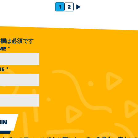
次
1
2
欄は必須です
AME
*
ME
*