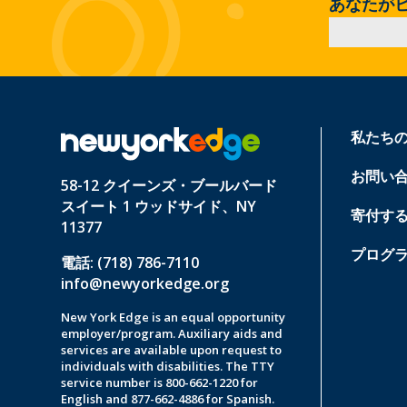
あなたが
私たち
お問い
58-12 クイーンズ・ブールバード
スイート 1 ウッドサイド、NY
寄付す
11377
プログ
電話: (718) 786-7110
info@newyorkedge.org
New York Edge is an equal opportunity
employer/program. Auxiliary aids and
services are available upon request to
individuals with disabilities. The TTY
service number is 800-662-1220 for
English and 877-662-4886 for Spanish.