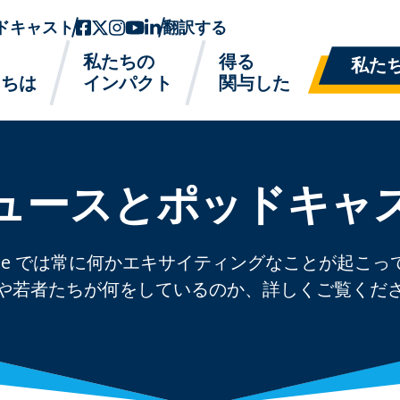
ドキャスト
フェイスブック
ツイッターx
インスタグラム
ユーチューブ
リンクトイン
翻訳する
私たちの
得る
私た
たちは
インパクト
関与した
ュースとポッドキャ
k Edge では常に何かエキサイティングなことが起こ
や若者たちが何をしているのか、詳しくご覧くだ