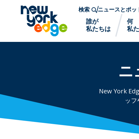
メインコンテンツへスキップ
検索
ニュースとポッ
誰が
何
私たちは
私
ニ
New Yor
ッフ