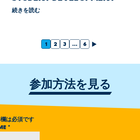
続きを読む
次
1
2
3
…
6
参加方法を見る
欄は必須です
AME
*