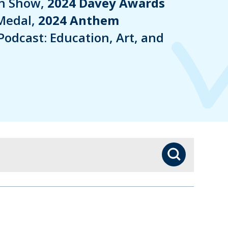
in Show,
2024 Davey Awards
Medal,
2024 Anthem
Podcast: Education, Art, and
検索