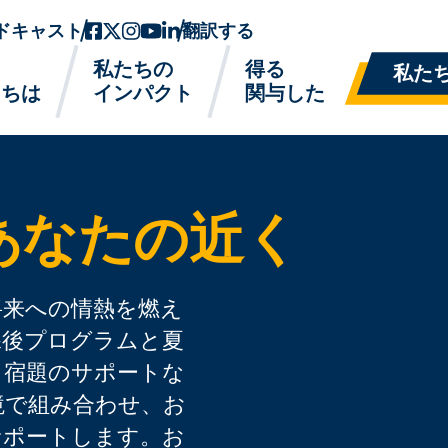
ドキャスト
フェイスブック
ツイッターx
インスタグラム
ユーチューブ
リンクトイン
翻訳する
私たちの
得る
私た
たちは
インパクト
関与した
あなたの近く
様の将来への情熱を燃え
課後プログラムと夏
、宿題のサポートな
境で組み合わせ、お
サポートします。お