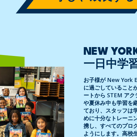
NEW YO
一日中学
お子様が New Yor
に過ごしていること
ートから STEM アク
や夏休み中も学習を
ており、スタッフは
めに十分なトレーニ
携し、すべてのプロ
ようにします。高校