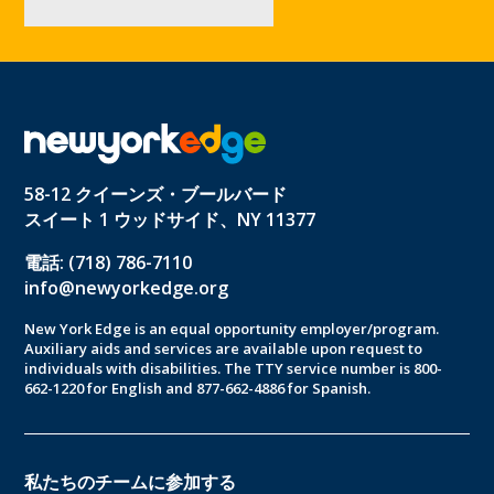
58-12 クイーンズ・ブールバード
スイート 1 ウッドサイド、NY 11377
電話: (718) 786-7110
info@newyorkedge.org
New York Edge is an equal opportunity employer/program.
Auxiliary aids and services are available upon request to
individuals with disabilities. The TTY service number is 800-
662-1220 for English and 877-662-4886 for Spanish.
私たちのチームに参加する