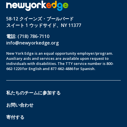
58-12 クイーンズ・ブールバード
スイート 1 ウッドサイド、NY 11377
電話: (718) 786-7110
info@newyorkedge.org
New York Edge is an equal opportunity employer/program.
Auxiliary aids and services are available upon request to
individuals with disabilities. The TTY service number is 800-
662-1220 for English and 877-662-4886 for Spanish.
私たちのチームに参加する
お問い合わせ
寄付する