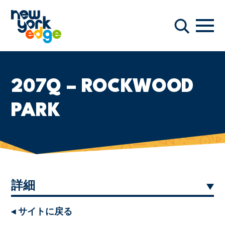
メインコンテンツへスキップ
ナビ
検索
207Q – ROCKWOOD
PARK
詳細
◂ サイトに戻る