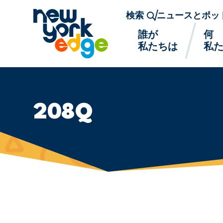
メインコンテンツへスキップ
検索
ニュースとポッ
誰が
何
私たちは
私
208Q