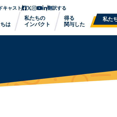
ドキャスト
フェイスブック
ツイッターx
インスタグラム
ユーチューブ
リンクトイン
翻訳する
私たちの
得る
私た
たちは
インパクト
関与した