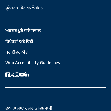
ਪ੍ਰੋਗਰਾਮ ਪੋਰਟਲ ਲੌਗਇਨ
ਅਕਸਰ ਪੁੱਛੇ ਜਾਂਦੇ ਸਵਾਲ
ਰਿਪੋਰਟਾਂ ਅਤੇ ਵਿੱਤੀ
ਪਰਾਈਵੇਟ ਨੀਤੀ
Web Accessibility Guidelines
ਫੇਸਬੁੱਕ
ਟਵਿੱਟਰ-ਐਕਸ
instagram
youtube
ਲਿੰਕਡਇਨ
ਦੁਆਰਾ ਸਾਈਟ
ਮਹਾਨ ਵਿਸ਼ਵਾਸੀ