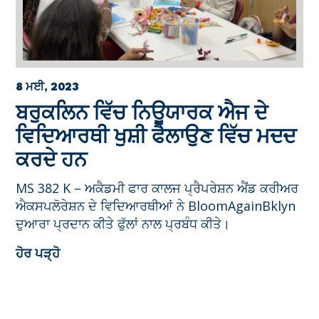
8 ਮਈ, 2023
ਬਰੁਕਲਿਨ ਵਿੱਚ ਨਿਊਯਾਰਕ ਐਜ ਦੇ
ਵਿਦਿਆਰਥੀ ਖੁਸ਼ੀ ਫੈਲਾਉਣ ਵਿੱਚ ਮਦਦ
ਕਰਦੇ ਹਨ
MS 382 K – ਅਕੈਡਮੀ ਫਾਰ ਕਾਲਜ ਪ੍ਰੈਪਰੇਸ਼ਨ ਐਂਡ ਕਰੀਅਰ
ਐਕਸਪਲੋਰੇਸ਼ਨ ਦੇ ਵਿਦਿਆਰਥੀਆਂ ਨੇ BloomAgainBklyn
ਦੁਆਰਾ ਪ੍ਰਦਾਨ ਕੀਤੇ ਫੁੱਲਾਂ ਨਾਲ ਪ੍ਰਬੰਧ ਕੀਤੇ।
ਹੋਰ ਪੜ੍ਹੋ