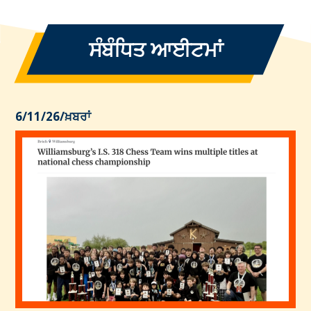
ਸੰਬੰਧਿਤ ਆਈਟਮਾਂ
6/11/26
/
ਖ਼ਬਰਾਂ