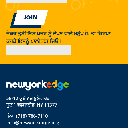
ਜੇਕਰ ਤੁਸੀਂ ਇਸ ਖੇਤਰ ਨੂੰ ਦੇਖਣ ਵਾਲੇ ਮਨੁੱਖ ਹੋ, ਤਾਂ ਕਿਰਪਾ
ਕਰਕੇ ਇਸਨੂੰ ਖਾਲੀ ਛੱਡ ਦਿਓ।
58-12 ਕੁਈਨਜ਼ ਬੁਲੇਵਾਰਡ
ਸੂਟ 1 ਵੁਡਸਾਈਡ, NY 11377
ਪੰਨਾ: (718) 786-7110
info@newyorkedge.org