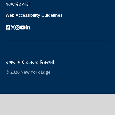
ਪਰਾਈਵੇਟ ਨੀਤੀ
Web Accessibility Guidelines
ਫੇਸਬੁੱਕ
ਟਵਿੱਟਰ-ਐਕਸ
instagram
youtube
ਲਿੰਕਡਇਨ
ਦੁਆਰਾ ਸਾਈਟ
ਮਹਾਨ ਵਿਸ਼ਵਾਸੀ
© 2026 New York Edge