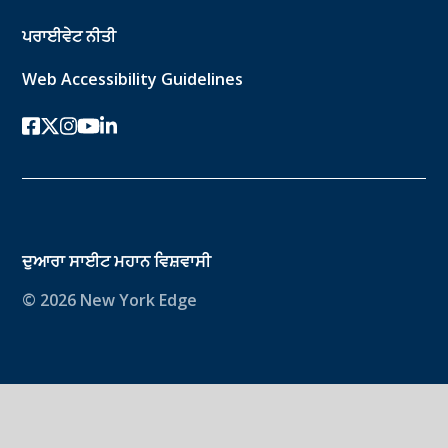
ਪਰਾਈਵੇਟ ਨੀਤੀ
Web Accessibility Guidelines
ਫੇਸਬੁੱਕ
ਟਵਿੱਟਰ-ਐਕਸ
instagram
youtube
ਲਿੰਕਡਇਨ
ਦੁਆਰਾ ਸਾਈਟ
ਮਹਾਨ ਵਿਸ਼ਵਾਸੀ
© 2026 New York Edge