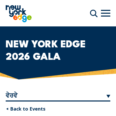
ਮੁੱਖ ਸਮੱਗਰੀ ਤੇ ਜਾਓ
ਨੇਵੀਗ
ਖੋਜ
NEW YORK EDGE
2026 GALA
ਵੇਰਵੇ
◂ Back to Events