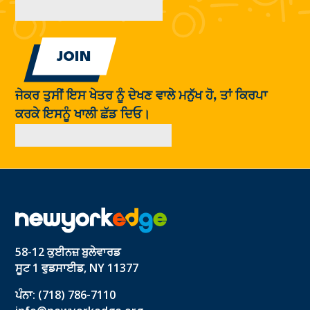
ਜੇਕਰ ਤੁਸੀਂ ਇਸ ਖੇਤਰ ਨੂੰ ਦੇਖਣ ਵਾਲੇ ਮਨੁੱਖ ਹੋ, ਤਾਂ ਕਿਰਪਾ
ਕਰਕੇ ਇਸਨੂੰ ਖਾਲੀ ਛੱਡ ਦਿਓ।
58-12 ਕੁਈਨਜ਼ ਬੁਲੇਵਾਰਡ
ਸੂਟ 1 ਵੁਡਸਾਈਡ, NY 11377
ਪੰਨਾ: (718) 786-7110