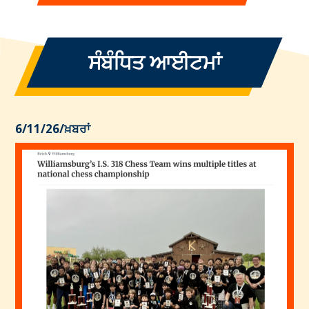
ਸੰਬੰਧਿਤ ਆਈਟਮਾਂ
6/11/26
/
ਖ਼ਬਰਾਂ