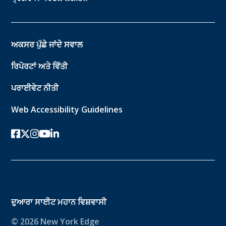
ਅਕਸਰ ਪੁੱਛੇ ਜਾਂਦੇ ਸਵਾਲ
ਰਿਪੋਰਟਾਂ ਅਤੇ ਵਿੱਤੀ
ਪਰਾਈਵੇਟ ਨੀਤੀ
Web Accessibility Guidelines
ਫੇਸਬੁੱਕ
ਟਵਿੱਟਰ-ਐਕਸ
instagram
youtube
ਲਿੰਕਡਇਨ
ਦੁਆਰਾ ਸਾਈਟ
ਮਹਾਨ ਵਿਸ਼ਵਾਸੀ
© 2026 New York Edge