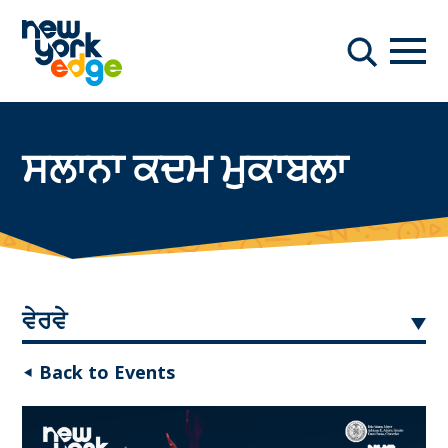
ਮੁੱਖ ਸਮੱਗਰੀ ਤੇ ਜਾਓ
ਨੇਵੀਗ
ਖੋਜ
ਸਲਾਨਾ ਕਦਮ ਮੁਕਾਬਲਾ
ਵੇਰਵੇ
◂ Back to Events