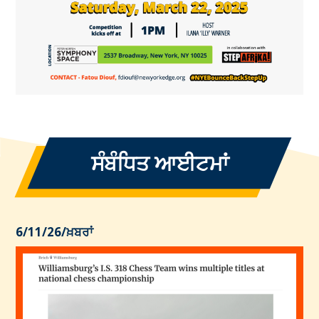
ਸੰਬੰਧਿਤ ਆਈਟਮਾਂ
6/11/26
/
ਖ਼ਬਰਾਂ