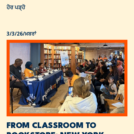
ਹੋਰ ਪੜ੍ਹੋ
3/3/26
/
ਖ਼ਬਰਾਂ
FROM CLASSROOM TO