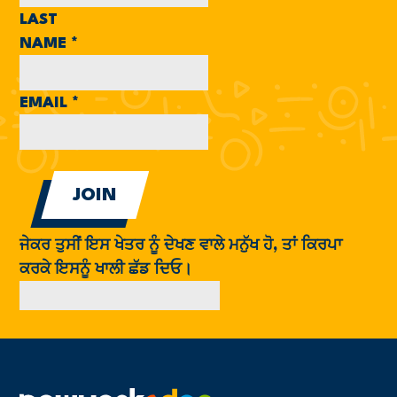
LAST
NAME
*
EMAIL
*
ਜੇਕਰ ਤੁਸੀਂ ਇਸ ਖੇਤਰ ਨੂੰ ਦੇਖਣ ਵਾਲੇ ਮਨੁੱਖ ਹੋ, ਤਾਂ ਕਿਰਪਾ
ਕਰਕੇ ਇਸਨੂੰ ਖਾਲੀ ਛੱਡ ਦਿਓ।