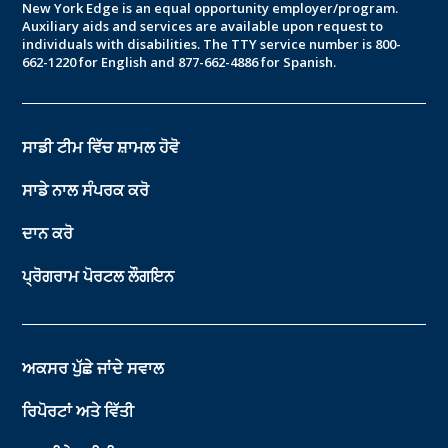
New York Edge is an equal opportunity employer/program.
Auxiliary aids and services are available upon request to
individuals with disabilities. The TTY service number is 800-
662-1220 for English and 877-662-4886 for Spanish.
ਸਾਡੀ ਟੀਮ ਵਿੱਚ ਸ਼ਾਮਲ ਹੋਵੋ
ਸਾਡੇ ਨਾਲ ਸੰਪਰਕ ਕਰੋ
ਦਾਨ ਕਰੋ
ਪ੍ਰੋਗਰਾਮ ਪੋਰਟਲ ਲੌਗਇਨ
ਅਕਸਰ ਪੁੱਛੇ ਜਾਂਦੇ ਸਵਾਲ
ਰਿਪੋਰਟਾਂ ਅਤੇ ਵਿੱਤੀ