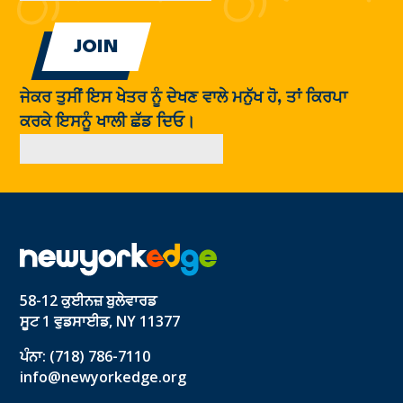
ਜੇਕਰ ਤੁਸੀਂ ਇਸ ਖੇਤਰ ਨੂੰ ਦੇਖਣ ਵਾਲੇ ਮਨੁੱਖ ਹੋ, ਤਾਂ ਕਿਰਪਾ
ਕਰਕੇ ਇਸਨੂੰ ਖਾਲੀ ਛੱਡ ਦਿਓ।
58-12 ਕੁਈਨਜ਼ ਬੁਲੇਵਾਰਡ
ਸੂਟ 1 ਵੁਡਸਾਈਡ, NY 11377
ਪੰਨਾ: (718) 786-7110
info@newyorkedge.org