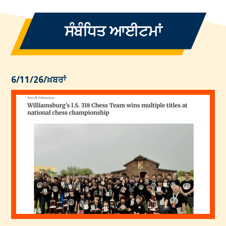
ਸੰਬੰਧਿਤ ਆਈਟਮਾਂ
6/11/26
/
ਖ਼ਬਰਾਂ