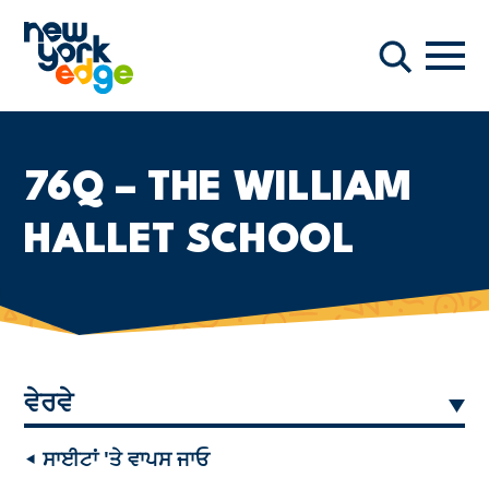
ਮੁੱਖ ਸਮੱਗਰੀ ਤੇ ਜਾਓ
ਨੇਵੀਗ
ਖੋਜ
76Q – THE WILLIAM
HALLET SCHOOL
ਵੇਰਵੇ
◂ ਸਾਈਟਾਂ 'ਤੇ ਵਾਪਸ ਜਾਓ