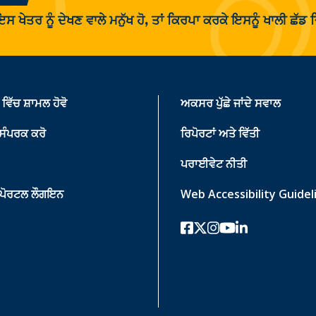
 ਇਸ ਖੇਤਰ ਨੂੰ ਦੇਖਣ ਵਾਲੇ ਮਨੁੱਖ ਹੋ, ਤਾਂ ਕਿਰਪਾ ਕਰਕੇ ਇਸਨੂੰ ਖਾਲੀ ਛੱ
ਵਿੱਚ ਸ਼ਾਮਲ ਹੋਵੋ
ਅਕਸਰ ਪੁੱਛੇ ਜਾਂਦੇ ਸਵਾਲ
 ਸੰਪਰਕ ਕਰੋ
ਰਿਪੋਰਟਾਂ ਅਤੇ ਵਿੱਤੀ
ਪਰਾਈਵੇਟ ਨੀਤੀ
 ਪੋਰਟਲ ਲੌਗਇਨ
Web Accessibility Guidel
ਫੇਸਬੁੱਕ
ਟਵਿੱਟਰ-ਐਕਸ
instagram
youtube
ਲਿੰਕਡਇਨ