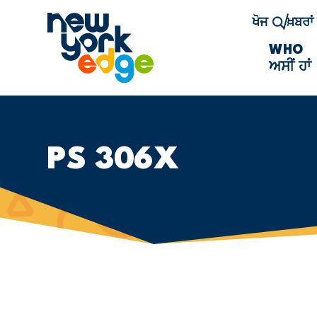
ਮੁੱਖ ਸਮੱਗਰੀ ਤੇ ਜਾਓ
ਖੋਜ
ਖ਼ਬਰਾ
WHO
ਅਸੀਂ ਹਾਂ
PS 306X