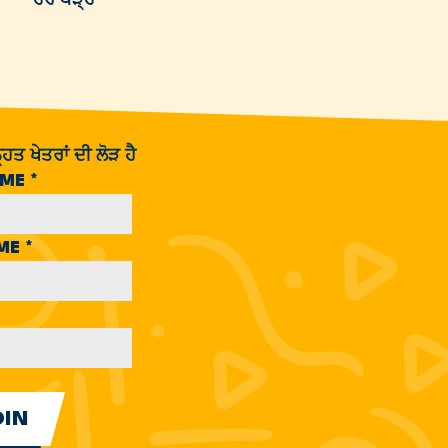
ਹਿਤ ਖੇਤਰਾਂ ਦੀ ਲੋੜ ਹੈ
AME
*
AME
*