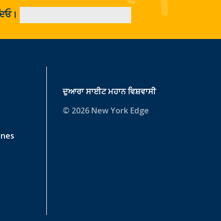
ਡ ਦਿਓ।
ਦੁਆਰਾ ਸਾਈਟ
ਮਹਾਨ ਵਿਸ਼ਵਾਸੀ
© 2026 New York Edge
ines