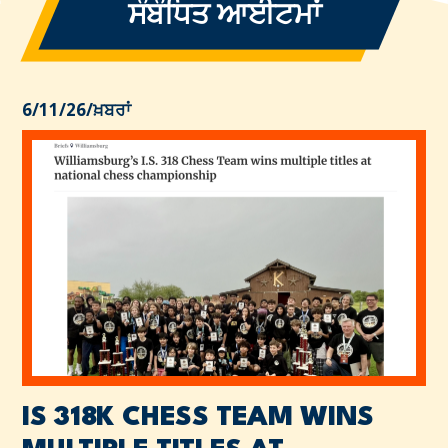
ਸੰਬੰਧਿਤ ਆਈਟਮਾਂ
6/11/26
/
ਖ਼ਬਰਾਂ
IS 318K CHESS TEAM WINS