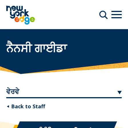
ਮੁੱਖ ਸਮੱਗਰੀ ਤੇ ਜਾਓ
ਨੇਵੀਗ
ਖੋਜ
ਨੈਨਸੀ ਗਾਈਡਾ
ਵੇਰਵੇ
◂ Back to Staff