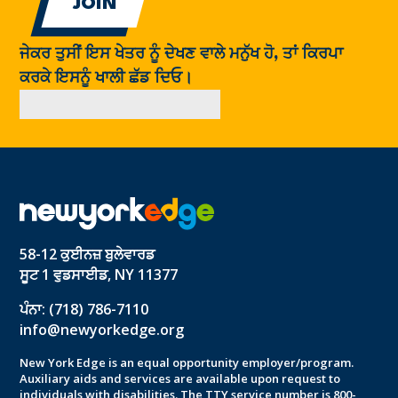
ਜੇਕਰ ਤੁਸੀਂ ਇਸ ਖੇਤਰ ਨੂੰ ਦੇਖਣ ਵਾਲੇ ਮਨੁੱਖ ਹੋ, ਤਾਂ ਕਿਰਪਾ
ਕਰਕੇ ਇਸਨੂੰ ਖਾਲੀ ਛੱਡ ਦਿਓ।
58-12 ਕੁਈਨਜ਼ ਬੁਲੇਵਾਰਡ
ਸੂਟ 1 ਵੁਡਸਾਈਡ, NY 11377
ਪੰਨਾ: (718) 786-7110
info@newyorkedge.org
New York Edge is an equal opportunity employer/program.
Auxiliary aids and services are available upon request to
individuals with disabilities. The TTY service number is 800-