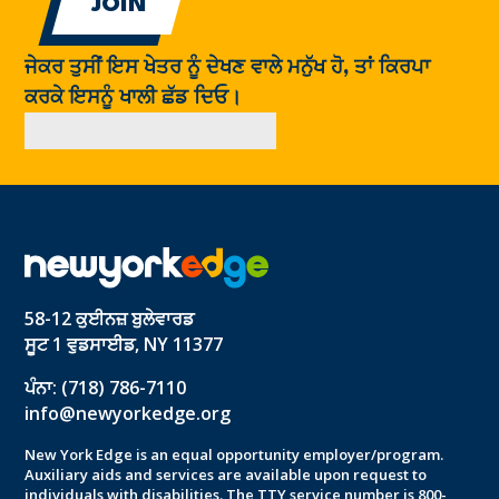
ਜੇਕਰ ਤੁਸੀਂ ਇਸ ਖੇਤਰ ਨੂੰ ਦੇਖਣ ਵਾਲੇ ਮਨੁੱਖ ਹੋ, ਤਾਂ ਕਿਰਪਾ
ਕਰਕੇ ਇਸਨੂੰ ਖਾਲੀ ਛੱਡ ਦਿਓ।
58-12 ਕੁਈਨਜ਼ ਬੁਲੇਵਾਰਡ
ਸੂਟ 1 ਵੁਡਸਾਈਡ, NY 11377
ਪੰਨਾ: (718) 786-7110
info@newyorkedge.org
New York Edge is an equal opportunity employer/program.
Auxiliary aids and services are available upon request to
individuals with disabilities. The TTY service number is 800-