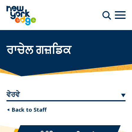
ਮੁੱਖ ਸਮੱਗਰੀ ਤੇ ਜਾਓ
ਨੇਵੀਗ
ਖੋਜ
ਰਾਚੇਲ ਗਜ਼ਡਿਕ
ਵੇਰਵੇ
◂ Back to Staff