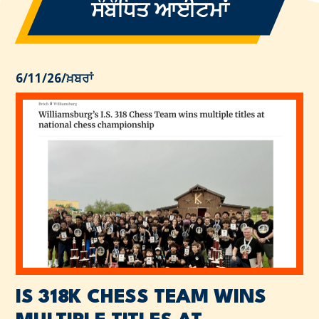
ਸੰਬੰਧਿਤ ਆਈਟਮਾਂ
6/11/26
/
ਖ਼ਬਰਾਂ
IS 318K CHESS TEAM WINS