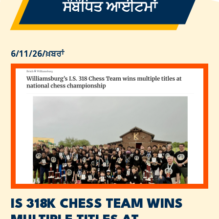
ਸੰਬੰਧਿਤ ਆਈਟਮਾਂ
6/11/26
/
ਖ਼ਬਰਾਂ
IS 318K CHESS TEAM WINS