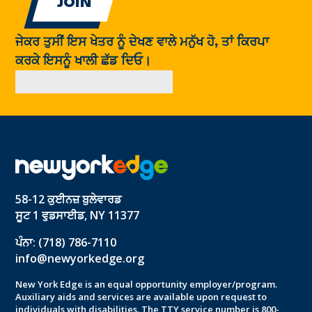
ਜੇਕਰ ਤੁਸੀਂ ਇਸ ਖੇਤਰ ਨੂੰ ਦੇਖਣ ਵਾਲੇ ਮਨੁੱਖ ਹੋ, ਤਾਂ ਕਿਰਪਾ
ਕਰਕੇ ਇਸਨੂੰ ਖਾਲੀ ਛੱਡ ਦਿਓ।
58-12 ਕੁਈਨਜ਼ ਬੁਲੇਵਾਰਡ
ਸੂਟ 1 ਵੁਡਸਾਈਡ, NY 11377
ਪੰਨਾ: (718) 786-7110
info@newyorkedge.org
New York Edge is an equal opportunity employer/program.
Auxiliary aids and services are available upon request to
individuals with disabilities. The TTY service number is 800-