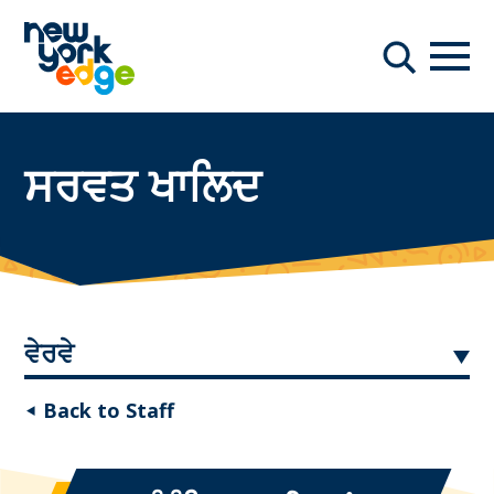
ਮੁੱਖ ਸਮੱਗਰੀ ਤੇ ਜਾਓ
ਨੇਵੀਗ
ਖੋਜ
ਸਰਵਤ ਖਾਲਿਦ
ਵੇਰਵੇ
◂ Back to Staff