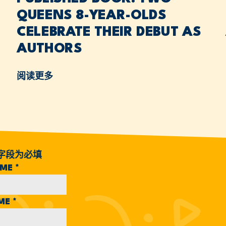
QUEENS 8-YEAR-OLDS
CELEBRATE THEIR DEBUT AS
AUTHORS
阅读更多
字段为必填
AME
*
AME
*