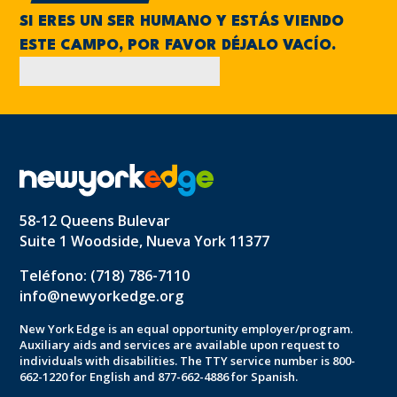
SI ERES UN SER HUMANO Y ESTÁS VIENDO
ESTE CAMPO, POR FAVOR DÉJALO VACÍO.
58-12 Queens Bulevar
Suite 1 Woodside, Nueva York 11377
Teléfono: (718) 786-7110
info@newyorkedge.org
New York Edge is an equal opportunity employer/program.
Auxiliary aids and services are available upon request to
individuals with disabilities. The TTY service number is 800-
662-1220 for English and 877-662-4886 for Spanish.