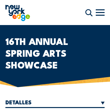
Saltar al contenido principal
Nave
Buscar
16TH ANNUAL
SPRING ARTS
SHOWCASE
DETALLES