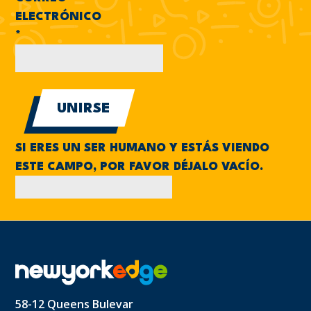
ELECTRÓNICO
*
SI ERES UN SER HUMANO Y ESTÁS VIENDO
ESTE CAMPO, POR FAVOR DÉJALO VACÍO.
58-12 Queens Bulevar