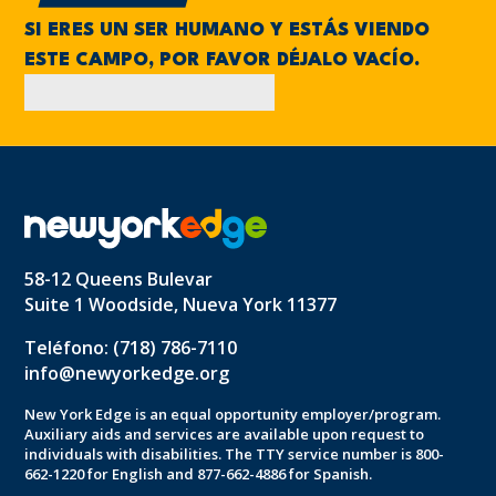
SI ERES UN SER HUMANO Y ESTÁS VIENDO
ESTE CAMPO, POR FAVOR DÉJALO VACÍO.
58-12 Queens Bulevar
Suite 1 Woodside, Nueva York 11377
Teléfono: (718) 786-7110
info@newyorkedge.org
New York Edge is an equal opportunity employer/program.
Auxiliary aids and services are available upon request to
individuals with disabilities. The TTY service number is 800-
662-1220 for English and 877-662-4886 for Spanish.