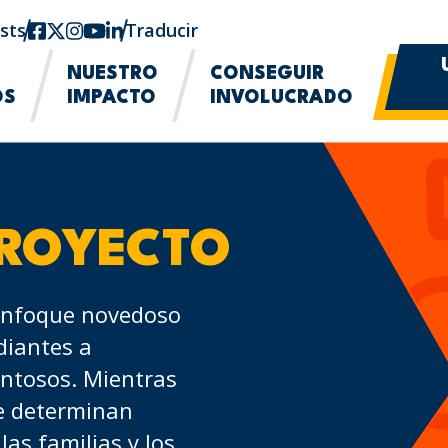
sts
Facebook
twitter-x
Instagram
YouTube
linkedin
Traducir
NUESTRO
CONSEGUIR
OS
IMPACTO
INVOLUCRADO
ROYECTO
 enfoque novedoso
diantes a
ntosos. Mientras
e determinan
las familias y los