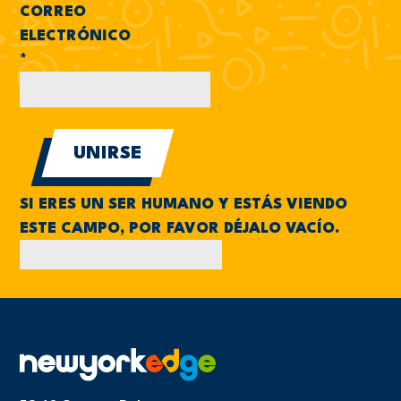
CORREO
ELECTRÓNICO
*
SI ERES UN SER HUMANO Y ESTÁS VIENDO
ESTE CAMPO, POR FAVOR DÉJALO VACÍO.