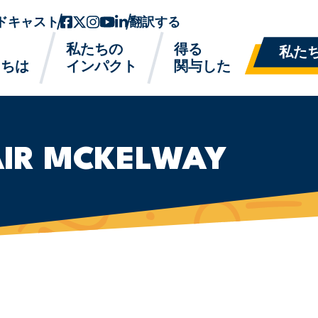
ドキャスト
フェイスブック
ツイッターx
インスタグラム
ユーチューブ
リンクトイン
翻訳する
私たちの
得る
私た
たちは
インパクト
関与した
LAIR MCKELWAY