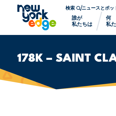
メインコンテンツへスキップ
検索
ニュースとポッ
誰が
何
私たちは
私
178K – SAINT C