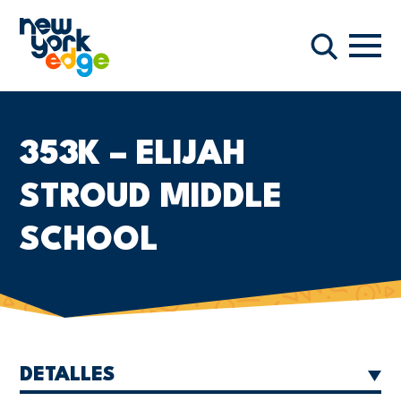
Saltar al contenido principal
Nave
Buscar
353K – ELIJAH
STROUD MIDDLE
SCHOOL
DETALLES