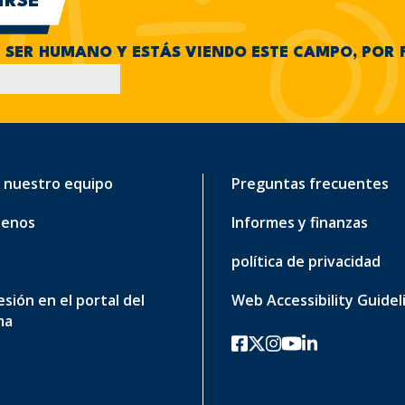
N SER HUMANO Y ESTÁS VIENDO ESTE CAMPO, POR 
 nuestro equipo
Preguntas frecuentes
tenos
Informes y finanzas
política de privacidad
sesión en el portal del
Web Accessibility Guidel
ma
Facebook
twitter-x
Instagram
YouTube
linkedin