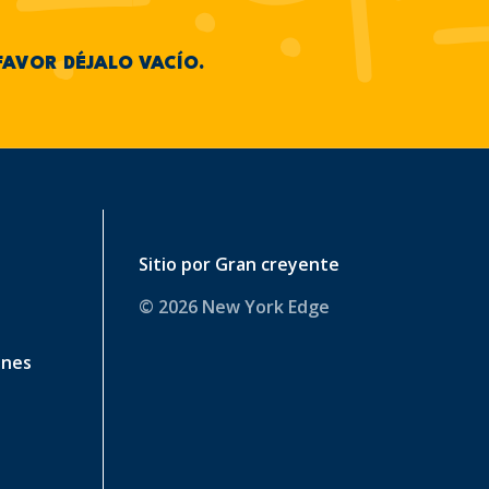
FAVOR DÉJALO VACÍO.
Sitio por
Gran creyente
© 2026 New York Edge
ines