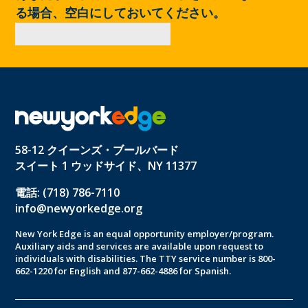
る場合、空白にしておいてください。
58-12 クイーンズ・ブールバード
スイート 1 ウッドサイド、NY 11377
電話: (718) 786-7110
info@newyorkedge.org
New York Edge is an equal opportunity employer/program.
Auxiliary aids and services are available upon request to
individuals with disabilities. The TTY service number is 800-
662-1220 for English and 877-662-4886 for Spanish.