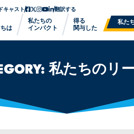
ドキャスト
フェイスブック
ツイッターx
インスタグラム
ユーチューブ
リンクトイン
翻訳する
私たちの
得る
私た
たちは
インパクト
関与した
EGORY:
私たちのリ