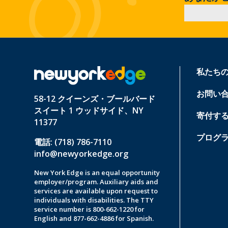
私たち
お問い
58-12 クイーンズ・ブールバード
スイート 1 ウッドサイド、NY
寄付す
11377
プログ
電話: (718) 786-7110
info@newyorkedge.org
New York Edge is an equal opportunity
employer/program. Auxiliary aids and
services are available upon request to
individuals with disabilities. The TTY
service number is 800-662-1220 for
English and 877-662-4886 for Spanish.