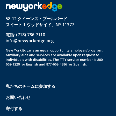
58-12 クイーンズ・ブールバード
スイート 1 ウッドサイド、NY 11377
電話: (718) 786-7110
info@newyorkedge.org
New York Edge is an equal opportunity employer/program.
Auxiliary aids and services are available upon request to
individuals with disabilities. The TTY service number is 800-
662-1220 for English and 877-662-4886 for Spanish.
私たちのチームに参加する
お問い合わせ
寄付する