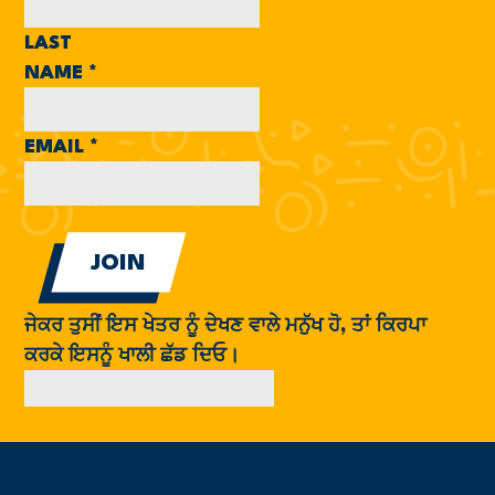
LAST
NAME
*
EMAIL
*
ਜੇਕਰ ਤੁਸੀਂ ਇਸ ਖੇਤਰ ਨੂੰ ਦੇਖਣ ਵਾਲੇ ਮਨੁੱਖ ਹੋ, ਤਾਂ ਕਿਰਪਾ
ਕਰਕੇ ਇਸਨੂੰ ਖਾਲੀ ਛੱਡ ਦਿਓ।