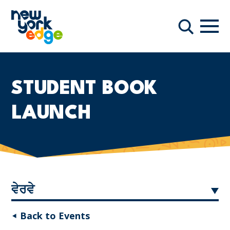
ਮੁੱਖ ਸਮੱਗਰੀ ਤੇ ਜਾਓ
ਨੇਵੀਗ
ਖੋਜ
STUDENT BOOK
LAUNCH
ਵੇਰਵੇ
◂ Back to Events