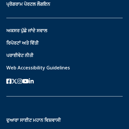
ਪ੍ਰੋਗਰਾਮ ਪੋਰਟਲ ਲੌਗਇਨ
ਅਕਸਰ ਪੁੱਛੇ ਜਾਂਦੇ ਸਵਾਲ
ਰਿਪੋਰਟਾਂ ਅਤੇ ਵਿੱਤੀ
ਪਰਾਈਵੇਟ ਨੀਤੀ
Web Accessibility Guidelines
ਫੇਸਬੁੱਕ
ਟਵਿੱਟਰ-ਐਕਸ
instagram
youtube
ਲਿੰਕਡਇਨ
ਦੁਆਰਾ ਸਾਈਟ
ਮਹਾਨ ਵਿਸ਼ਵਾਸੀ