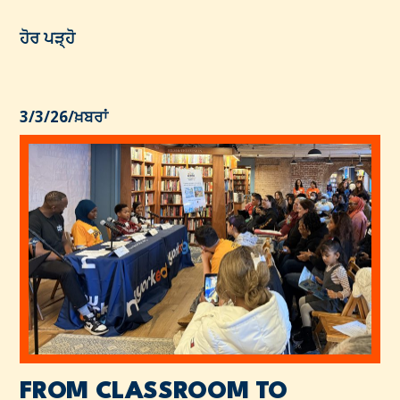
ਹੋਰ ਪੜ੍ਹੋ
3/3/26
/
ਖ਼ਬਰਾਂ
FROM CLASSROOM TO