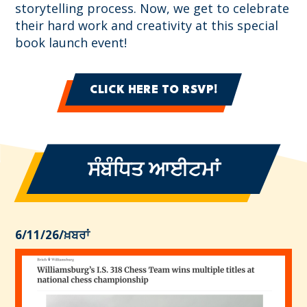
storytelling process. Now, we get to celebrate
their hard work and creativity at this special
book launch event!
CLICK HERE TO RSVP!
ਸੰਬੰਧਿਤ ਆਈਟਮਾਂ
6/11/26
/
ਖ਼ਬਰਾਂ