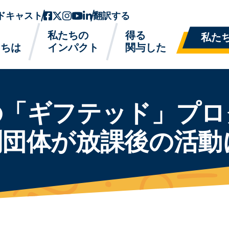
ドキャスト
フェイスブック
ツイッターx
インスタグラム
ユーチューブ
リンクトイン
翻訳する
私たちの
得る
私た
たちは
インパクト
関与した
の「ギフテッド」プロ
利団体が放課後の活動