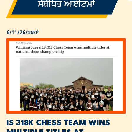
ਸੰਬੰਧਿਤ ਆਈਟਮਾਂ
6/11/26
/
ਖ਼ਬਰਾਂ
IS 318K CHESS TEAM WINS