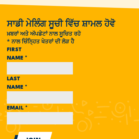
ਸਾਡੀ ਮੇਲਿੰਗ ਸੂਚੀ ਵਿੱਚ ਸ਼ਾਮਲ ਹੋਵੋ
ਖ਼ਬਰਾਂ ਅਤੇ ਅੱਪਡੇਟਾਂ ਨਾਲ ਸੂਚਿਤ ਰਹੋ
*
ਨਾਲ ਚਿੰਨ੍ਹਿਤ ਖੇਤਰਾਂ ਦੀ ਲੋੜ ਹੈ
FIRST
NAME
*
LAST
NAME
*
EMAIL
*