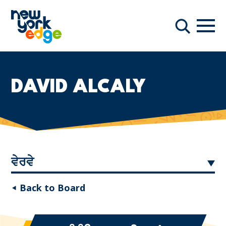
ਮੁੱਖ ਸਮੱਗਰੀ ਤੇ ਜਾਓ
ਨੇਵੀਗ
ਖੋਜ
DAVID ALCALY
ਵੇਰਵੇ
◂ Back to Board