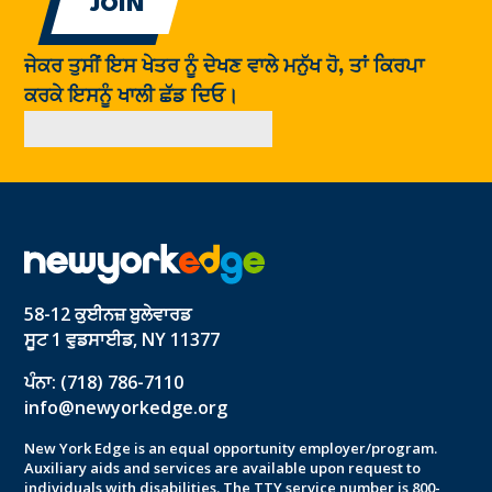
ਜੇਕਰ ਤੁਸੀਂ ਇਸ ਖੇਤਰ ਨੂੰ ਦੇਖਣ ਵਾਲੇ ਮਨੁੱਖ ਹੋ, ਤਾਂ ਕਿਰਪਾ
ਕਰਕੇ ਇਸਨੂੰ ਖਾਲੀ ਛੱਡ ਦਿਓ।
58-12 ਕੁਈਨਜ਼ ਬੁਲੇਵਾਰਡ
ਸੂਟ 1 ਵੁਡਸਾਈਡ, NY 11377
ਪੰਨਾ: (718) 786-7110
info@newyorkedge.org
New York Edge is an equal opportunity employer/program.
Auxiliary aids and services are available upon request to
individuals with disabilities. The TTY service number is 800-