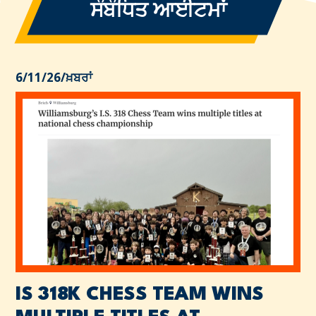
ਸੰਬੰਧਿਤ ਆਈਟਮਾਂ
6/11/26
/
ਖ਼ਬਰਾਂ
IS 318K CHESS TEAM WINS