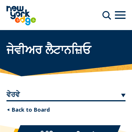
ਮੁੱਖ ਸਮੱਗਰੀ ਤੇ ਜਾਓ
ਨੇਵੀਗ
ਖੋਜ
ਜੇਵੀਅਰ ਲੈਟਾਨਜ਼ਿਓ
ਵੇਰਵੇ
◂ Back to Board