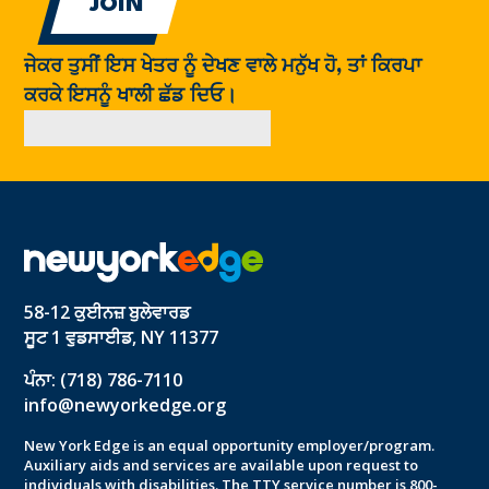
ਜੇਕਰ ਤੁਸੀਂ ਇਸ ਖੇਤਰ ਨੂੰ ਦੇਖਣ ਵਾਲੇ ਮਨੁੱਖ ਹੋ, ਤਾਂ ਕਿਰਪਾ
ਕਰਕੇ ਇਸਨੂੰ ਖਾਲੀ ਛੱਡ ਦਿਓ।
58-12 ਕੁਈਨਜ਼ ਬੁਲੇਵਾਰਡ
ਸੂਟ 1 ਵੁਡਸਾਈਡ, NY 11377
ਪੰਨਾ: (718) 786-7110
info@newyorkedge.org
New York Edge is an equal opportunity employer/program.
Auxiliary aids and services are available upon request to
individuals with disabilities. The TTY service number is 800-