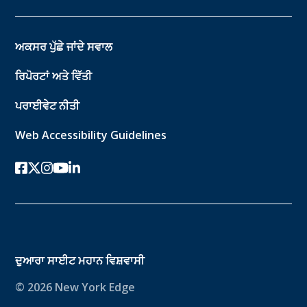
ਅਕਸਰ ਪੁੱਛੇ ਜਾਂਦੇ ਸਵਾਲ
ਰਿਪੋਰਟਾਂ ਅਤੇ ਵਿੱਤੀ
ਪਰਾਈਵੇਟ ਨੀਤੀ
Web Accessibility Guidelines
ਫੇਸਬੁੱਕ
ਟਵਿੱਟਰ-ਐਕਸ
instagram
youtube
ਲਿੰਕਡਇਨ
ਦੁਆਰਾ ਸਾਈਟ
ਮਹਾਨ ਵਿਸ਼ਵਾਸੀ
© 2026 New York Edge