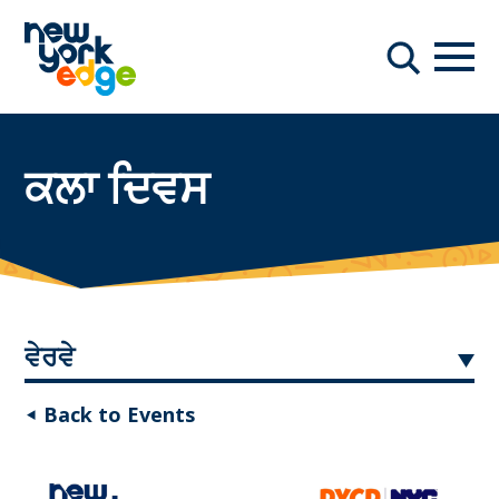
ਮੁੱਖ ਸਮੱਗਰੀ ਤੇ ਜਾਓ
ਨੇਵੀਗ
ਖੋਜ
ਕਲਾ ਦਿਵਸ
ਵੇਰਵੇ
◂ Back to Events