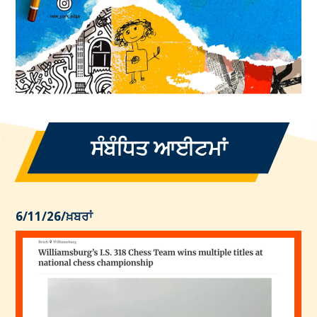
ਸੰਬੰਧਿਤ ਆਈਟਮਾਂ
6/11/26
/
ਖ਼ਬਰਾਂ