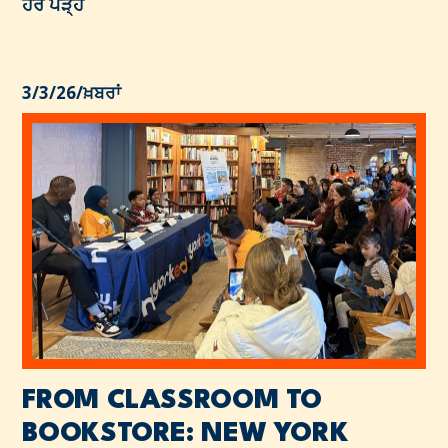
ਹੋਰ ਪੜ੍ਹੋ
3/3/26
/
ਖ਼ਬਰਾਂ
FROM CLASSROOM TO
BOOKSTORE: NEW YORK