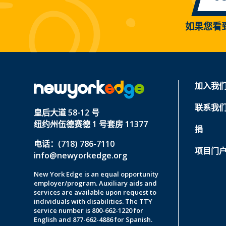
如果您看
加入我
联系我
皇后大道 58-12 号
纽约州伍德赛德 1 号套房 11377
捐
电话：(718) 786-7110
项目门
info@newyorkedge.org
New York Edge is an equal opportunity
employer/program. Auxiliary aids and
services are available upon request to
individuals with disabilities. The TTY
service number is 800-662-1220 for
English and 877-662-4886 for Spanish.