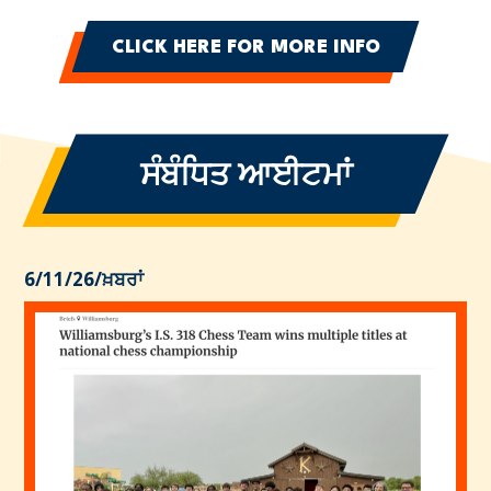
CLICK HERE FOR MORE INFO
ਸੰਬੰਧਿਤ ਆਈਟਮਾਂ
6/11/26
/
ਖ਼ਬਰਾਂ