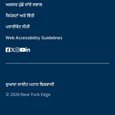
ਅਕਸਰ ਪੁੱਛੇ ਜਾਂਦੇ ਸਵਾਲ
ਰਿਪੋਰਟਾਂ ਅਤੇ ਵਿੱਤੀ
ਪਰਾਈਵੇਟ ਨੀਤੀ
Web Accessibility Guidelines
ਫੇਸਬੁੱਕ
ਟਵਿੱਟਰ-ਐਕਸ
instagram
youtube
ਲਿੰਕਡਇਨ
ਦੁਆਰਾ ਸਾਈਟ
ਮਹਾਨ ਵਿਸ਼ਵਾਸੀ
© 2026 New York Edge