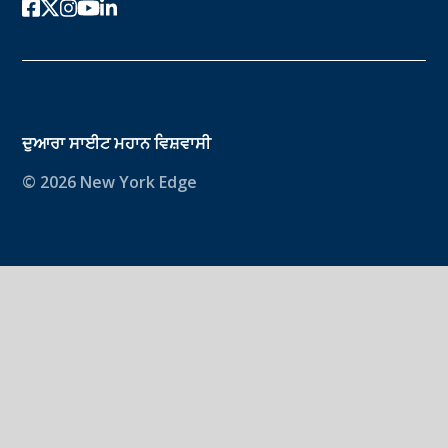
ਫੇਸਬੁੱਕ
ਟਵਿੱਟਰ-ਐਕਸ
instagram
youtube
ਲਿੰਕਡਇਨ
ਦੁਆਰਾ ਸਾਈਟ
ਮਹਾਨ ਵਿਸ਼ਵਾਸੀ
© 2026 New York Edge