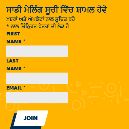
ਸਾਡੀ ਮੇਲਿੰਗ ਸੂਚੀ ਵਿੱਚ ਸ਼ਾਮਲ ਹੋਵੋ
ਖ਼ਬਰਾਂ ਅਤੇ ਅੱਪਡੇਟਾਂ ਨਾਲ ਸੂਚਿਤ ਰਹੋ
*
ਨਾਲ ਚਿੰਨ੍ਹਿਤ ਖੇਤਰਾਂ ਦੀ ਲੋੜ ਹੈ
FIRST
NAME
*
LAST
NAME
*
EMAIL
*