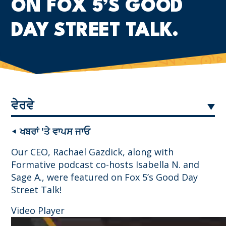
ON FOX 5’S GOOD
DAY STREET TALK.
ਵੇਰਵੇ
◂ ਖਬਰਾਂ 'ਤੇ ਵਾਪਸ ਜਾਓ
Our CEO, Rachael Gazdick, along with
Formative podcast co-hosts Isabella N. and
Sage A., were featured on Fox 5’s Good Day
Street Talk!
Video Player