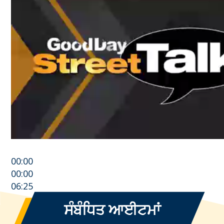
00:00
00:00
06:25
ਸੰਬੰਧਿਤ ਆਈਟਮਾਂ