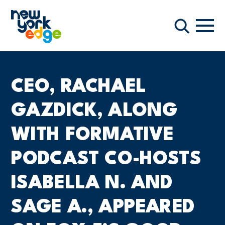
ਮੁੱਖ ਸਮੱਗਰੀ ਤੇ ਜਾਓ
ਨੇਵੀਗ
ਖੋਜ
CEO, RACHAEL
GAZDICK, ALONG
WITH FORMATIVE
PODCAST CO-HOSTS
ISABELLA N. AND
SAGE A., APPEARED