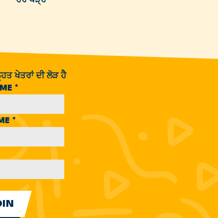
ਹਿਤ ਖੇਤਰਾਂ ਦੀ ਲੋੜ ਹੈ
AME
*
AME
*