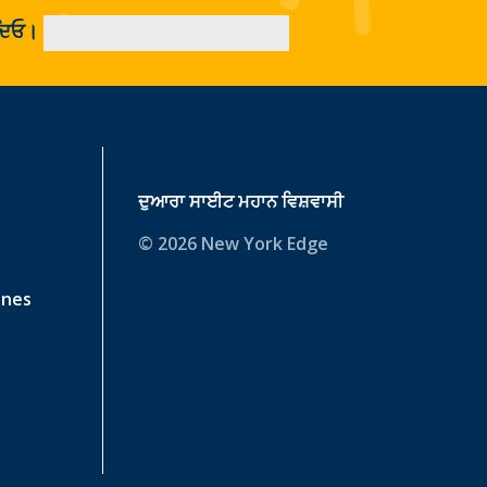
ਡ ਦਿਓ।
ਦੁਆਰਾ ਸਾਈਟ
ਮਹਾਨ ਵਿਸ਼ਵਾਸੀ
© 2026 New York Edge
ines