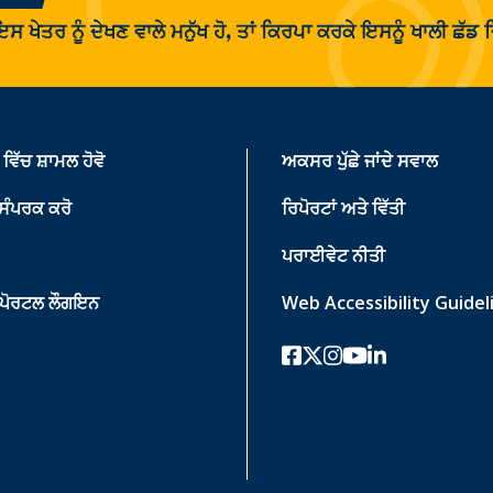
 ਇਸ ਖੇਤਰ ਨੂੰ ਦੇਖਣ ਵਾਲੇ ਮਨੁੱਖ ਹੋ, ਤਾਂ ਕਿਰਪਾ ਕਰਕੇ ਇਸਨੂੰ ਖਾਲੀ ਛੱ
ਵਿੱਚ ਸ਼ਾਮਲ ਹੋਵੋ
ਅਕਸਰ ਪੁੱਛੇ ਜਾਂਦੇ ਸਵਾਲ
 ਸੰਪਰਕ ਕਰੋ
ਰਿਪੋਰਟਾਂ ਅਤੇ ਵਿੱਤੀ
ਪਰਾਈਵੇਟ ਨੀਤੀ
 ਪੋਰਟਲ ਲੌਗਇਨ
Web Accessibility Guidel
ਫੇਸਬੁੱਕ
ਟਵਿੱਟਰ-ਐਕਸ
instagram
youtube
ਲਿੰਕਡਇਨ