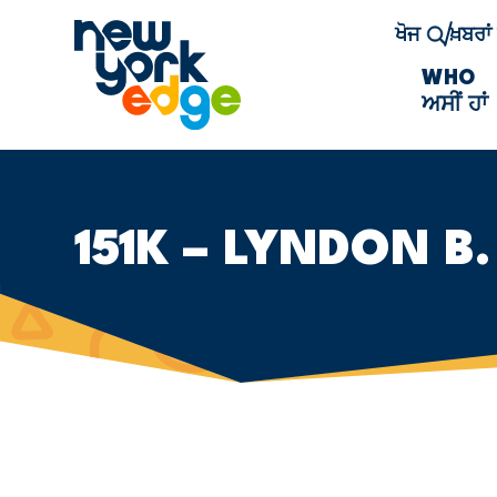
ਮੁੱਖ ਸਮੱਗਰੀ ਤੇ ਜਾਓ
ਖੋਜ
ਖ਼ਬਰਾ
WHO
ਅਸੀਂ ਹਾਂ
151K – LYNDON B